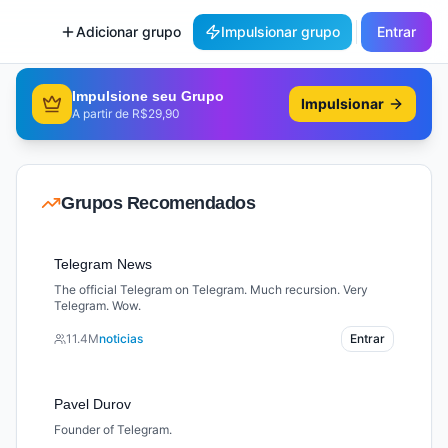
Adicionar grupo
Impulsionar grupo
Entrar
Impulsione seu Grupo
Impulsionar
A partir de R$29,90
Grupos Recomendados
Telegram News
The official Telegram on Telegram. Much recursion. Very
Telegram. Wow.
11.4M
noticias
Entrar
Pavel Durov
Founder of Telegram.