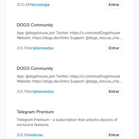
10.6M
tecnologia
Entrar
DOGS Community
App: @dogshouse_bot Twitter: https://x.com/realDogsHouse
Website: https://dogs.dev/links Support: @dogs_rescue_chat
Welcome to the home of $DOGS – the king of memecoins on
TON 🐶 Join the pack and let’s build together 🦴
9.7M
criptomoedas
Entrar
DOGS Community
App: @dogshouse_bot Twitter: https://x.com/realDogsHouse
Website: https://dogs.dev/links Support: @dogs_rescue_chat
Welcome to the home of $DOGS – the king of memecoins on
TON 🐶 Join the pack and let’s build together 🦴
9.7M
criptomoedas
Entrar
Telegram Premium
Telegram Premium – a subscription that unlocks dozens of
exclusive features.
8.2M
noticias
Entrar