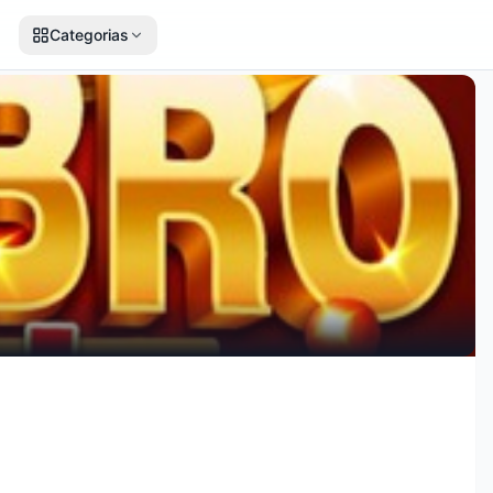
Categorias