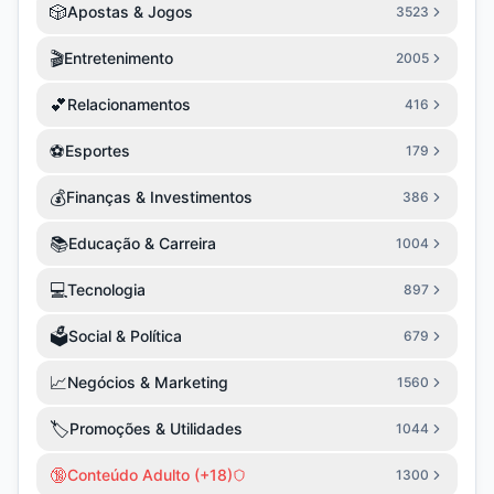
🎲
Apostas & Jogos
3523
🎬
Entretenimento
2005
💕
Relacionamentos
416
⚽
Esportes
179
💰
Finanças & Investimentos
386
📚
Educação & Carreira
1004
💻
Tecnologia
897
🗳️
Social & Política
679
📈
Negócios & Marketing
1560
🏷️
Promoções & Utilidades
1044
🔞
Conteúdo Adulto (+18)
1300