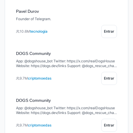
Pavel Durov
Founder of Telegram.
10.6M
tecnologia
Entrar
DOGS Community
App: @dogshouse_bot Twitter: https://x.com/realDogsHouse
Website: https://dogs.dev/links Support: @dogs_rescue_chat
Welcome to the home of $DOGS – the king of memecoins on
TON 🐶 Join the pack and let’s build together 🦴
9.7M
criptomoedas
Entrar
DOGS Community
App: @dogshouse_bot Twitter: https://x.com/realDogsHouse
Website: https://dogs.dev/links Support: @dogs_rescue_chat
Welcome to the home of $DOGS – the king of memecoins on
TON 🐶 Join the pack and let’s build together 🦴
9.7M
criptomoedas
Entrar