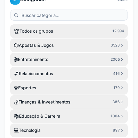
🏆
Todos os grupos
12.994
🎲
Apostas & Jogos
3523
🎬
Entretenimento
2005
💕
Relacionamentos
416
⚽
Esportes
179
💰
Finanças & Investimentos
386
📚
Educação & Carreira
1004
💻
Tecnologia
897