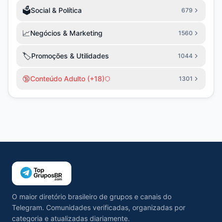
🗳️
Social & Política
679
📈
Negócios & Marketing
1560
🏷️
Promoções & Utilidades
1044
🔞
Conteúdo Adulto (+18)
1301
O maior diretório brasileiro de grupos e canais do
Telegram. Comunidades verificadas, organizadas por
categoria e atualizadas diariamente.