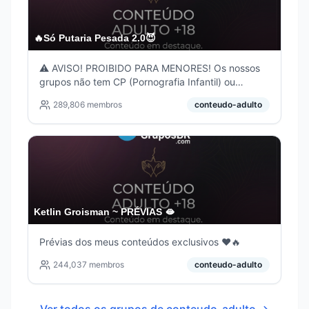
🔥Só Putaria Pesada 2.0😈
⚠️ AVISO! PROIBIDO PARA MENORES! Os nossos
grupos não tem CP (Pornografia Infantil) ou
qualquer conteúdo -18 DISQUE 100⚠️ CONHEÇA
289,806
membros
conteudo-adulto
O MELHOR GRUPO DE PUTARIA DA INTERNET –
ATUALIZADO TODOS OS DIAS!DIFERENTE DE
TUDO QUE VOCÊ VÊ POR AÍ ✅
Ketlin Groisman ~ PRÉVIAS 🫦
Prévias dos meus conteúdos exclusivos ❤️🔥
244,037
membros
conteudo-adulto