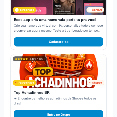
Patrocinado
Cand AI
Esse app cria uma namorada perfeita pra você
Crie sua namorada virtual com IA, personalize tudo e comece
a conversar agora mesmo. Teste grátis liberado por tempo
limitado.
Cadastre-se
(
4.8
/5 •
103
)
Patrocinado
Shopee
Top Achadinhos BR
🔥 Encontre os melhores achadinhos da Shopee todos os
dias!
Entre no Grupo