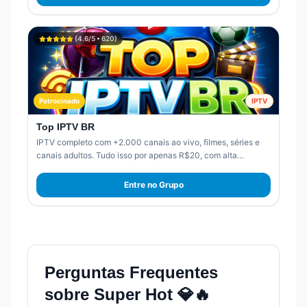
(
4.6
/5 •
620
)
Patrocinado
IPTV
Top IPTV BR
IPTV completo com +2.000 canais ao vivo, filmes, séries e
canais adultos. Tudo isso por apenas R$20, com alta
qualidade e sem travamentos.
Entre no Grupo
Perguntas Frequentes
sobre
Super Hot 💎🔥