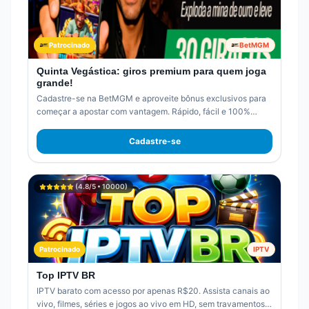
Patrocinado
BetMGM
Quinta Vegástica: giros premium para quem joga
grande!
Cadastre-se na BetMGM e aproveite bônus exclusivos para
começar a apostar com vantagem. Rápido, fácil e 100%
online.
Cadastre-se
(
4.8
/5 •
10000
)
Patrocinado
IPTV
Top IPTV BR
IPTV barato com acesso por apenas R$20. Assista canais ao
vivo, filmes, séries e jogos ao vivo em HD, sem travamentos.