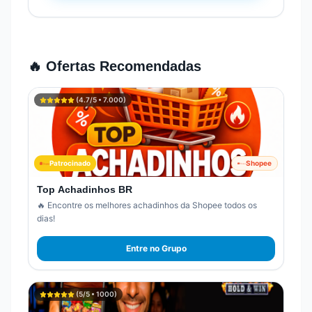
🔥 Ofertas Recomendadas
(
4.7
/5 •
7.000
)
Patrocinado
Shopee
Top Achadinhos BR
🔥 Encontre os melhores achadinhos da Shopee todos os
dias!
Entre no Grupo
(
5
/5 •
1000
)