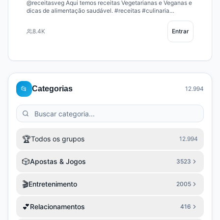
@receitasveg Aqui temos receitas Vegetarianas e Veganas e
dicas de alimentação saudável. #receitas #culinaria
#receitasveg Para sugerir, comentar e enviar receitas para
ser publicada no canal, clique nos comentários.
8.4K
Entrar
📂
Categorias
12.994
🏆
Todos os grupos
12.994
🎲
Apostas & Jogos
3523
🎬
Entretenimento
2005
💕
Relacionamentos
416