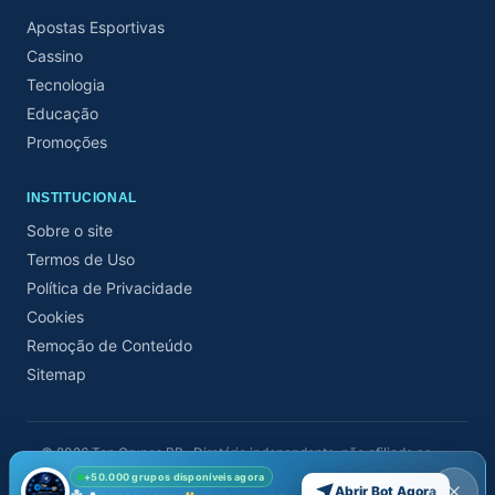
Apostas Esportivas
Cassino
Tecnologia
Educação
Promoções
INSTITUCIONAL
Sobre o site
Termos de Uso
Política de Privacidade
Cookies
Remoção de Conteúdo
Sitemap
©
2026
Top Grupos BR · Diretório independente, não afiliado ao
Telegram.
+50.000 grupos disponíveis agora
O conteúdo de cada grupo é responsabilidade de seus administradores.
Abrir Bot Agora