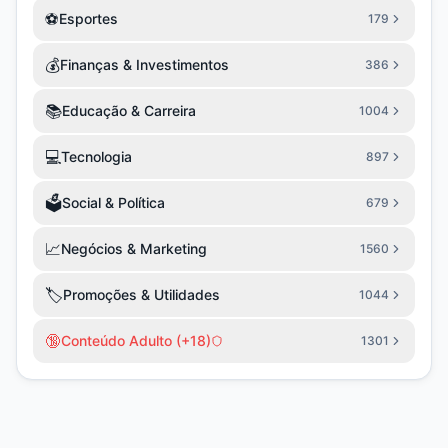
⚽
Esportes
179
💰
Finanças & Investimentos
386
📚
Educação & Carreira
1004
💻
Tecnologia
897
🗳️
Social & Política
679
📈
Negócios & Marketing
1560
🏷️
Promoções & Utilidades
1044
🔞
Conteúdo Adulto (+18)
1301