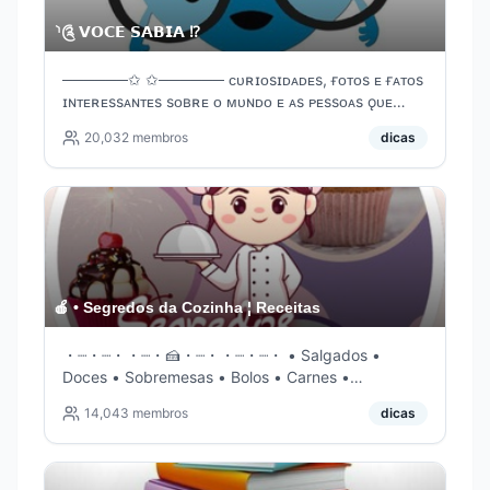
⸃༊ 𝗩𝗢𝗖𝗘 𝗦𝗔𝗕𝗜𝗔 ⁉️
──────✩ ✩────── ᴄᴜʀɪᴏsɪᴅᴀᴅᴇs, ғᴏᴛᴏs ᴇ ғᴀᴛᴏs
ɪɴᴛᴇʀᴇssᴀɴᴛᴇs sᴏʙʀᴇ ᴏ ᴍᴜɴᴅᴏ ᴇ ᴀs ᴘᴇssᴏᴀs ǫᴜᴇ
ᴘʀᴏᴠᴀᴠᴇʟᴍᴇɴᴛᴇ ᴠᴏᴄᴇ ɴᴀᴏ sᴀʙɪᴀ ──────✩
20,032
membros
dicas
✩────── Criado : 29/12/17
🍎 • Segredos da Cozinha ¦ Receitas
・┈・┈・・┈・🍰・┈・・┈・┈・ ㅤ• Salgados •
Doces ㅤ• Sobremesas • Bolos ㅤ• Carnes •
Saudáveis E diversas outras dicas de culinária ・
14,043
membros
dicas
┈・┈・・┈・🍰・┈・・┈・┈・