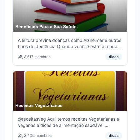
Benefícios Para a Sua Saúde.
A leitura previne doenças como Alzheimer e outros
tipos de demência Quando você lê está fazendo
com o seu cérebro o que as pessoas fazem na
8,517
membros
dicas
academia: Reduz o estresse , incita diferentes
partes do cérebro , Melhora o conhecimento e
Evolui a escrita.
Receitas Vegetarianas
@receitasveg Aqui temos receitas Vegetarianas e
Veganas e dicas de alimentação saudável.
#receitas #culinaria #receitasveg Para sugerir,
8,430
membros
dicas
comentar e enviar receitas para ser publicada no