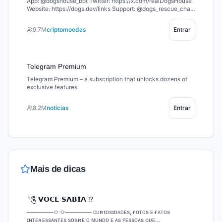
App: @dogshouse_bot Twitter: https://x.com/realDogsHouse
Website: https://dogs.dev/links Support: @dogs_rescue_chat
Welcome to the home of $DOGS – the king of memecoins on
TON 🐶 Join the pack and let’s build together 🦴
9.7M
criptomoedas
Entrar
Telegram Premium
Telegram Premium – a subscription that unlocks dozens of
exclusive features.
8.2M
noticias
Entrar
Mais de
dicas
⸃༊ 𝗩𝗢𝗖𝗘 𝗦𝗔𝗕𝗜𝗔 ⁉️
──────✩ ✩────── ᴄᴜʀɪᴏsɪᴅᴀᴅᴇs, ғᴏᴛᴏs ᴇ ғᴀᴛᴏs
ɪɴᴛᴇʀᴇssᴀɴᴛᴇs sᴏʙʀᴇ ᴏ ᴍᴜɴᴅᴏ ᴇ ᴀs ᴘᴇssᴏᴀs ǫᴜᴇ