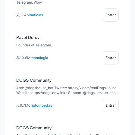
Telegram. Wow.
11.4M
noticias
Entrar
Pavel Durov
Founder of Telegram.
10.6M
tecnologia
Entrar
DOGS Community
App: @dogshouse_bot Twitter: https://x.com/realDogsHouse
Website: https://dogs.dev/links Support: @dogs_rescue_chat
Welcome to the home of $DOGS – the king of memecoins on
TON 🐶 Join the pack and let’s build together 🦴
9.7M
criptomoedas
Entrar
DOGS Community