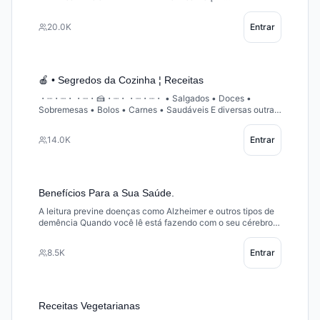
ᴘʀᴏᴠᴀᴠᴇʟᴍᴇɴᴛᴇ ᴠᴏᴄᴇ ɴᴀᴏ sᴀʙɪᴀ ──────✩ ✩────── Criado
: 29/12/17
20.0K
Entrar
🍎 • Segredos da Cozinha ¦ Receitas
・┈・┈・・┈・🍰・┈・・┈・┈・ ㅤ• Salgados • Doces ㅤ•
Sobremesas • Bolos ㅤ• Carnes • Saudáveis E diversas outras
dicas de culinária ・┈・┈・・┈・🍰・┈・・┈・┈・
14.0K
Entrar
Benefícios Para a Sua Saúde.
A leitura previne doenças como Alzheimer e outros tipos de
demência Quando você lê está fazendo com o seu cérebro o
que as pessoas fazem na academia: Reduz o estresse ,
incita diferentes partes do cérebro , Melhora o conhecimento
8.5K
Entrar
e Evolui a escrita.
Receitas Vegetarianas