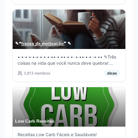
canal, clique nos comentários.
✎❝f̫̫r̫̫a̫̫s̫̫e̫̫s̫̫ ̫̫d̫̫e̫̫ ̫̫m̫̫o̫̫t̫̫i̫̫v̫̫a̫̫ç̫̫ã̫̫o̫̫❞ ✎
•·•·•·•·•·•·•·•·•·••·•·••·•·•··•·••·•·•··•·•• ✎Três
coisas na vida que você nunca deve quebrar:
confiança, promessas e um coração.🌻
3,813
membros
dicas
•·•·•·•·•·•·•·•·•·••·•·••·•·•··•·••·•·•··•·••
Low Carb Receitas
Receitas Low Carb Fáceis e Saudáveis!