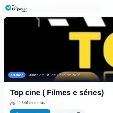
Início
Grupos de
doramas
Top cine ( Filmes e séries)
Criado em:
19 de junho de 2025
doramas
Top cine ( Filmes e séries)
11,346
membros