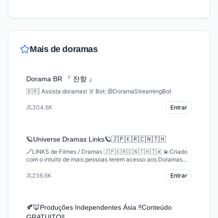
Mais de
doramas
Dorama BR 『 잔향 』
🇧🇷| Assista doramas! ☠️ Bot: @DoramaStreamingBot
304.6K
Entrar
🪐Universe Dramas Links🪐🇯🇵🇰🇷🇨🇳🇹🇭
🔗LINKS de Filmes / Dramas 🇯🇵🇰🇷🇨🇳🇹🇭🇹🇼 💫Criado
com o intuito de mais pessoas terem acesso aos Doramas💜
A maioria não foi legendado por mim, apenas compartilho e
facilito para todos🫰🏻 @DoramasMundoVip 💎
236.6K
Entrar
@UniverseDoramasLinks 💫
🍂🦊Produções Independentes Ásia ‼️Conteúdo
GRATUITO‼️