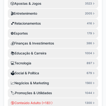
🎲
Apostas & Jogos
3523
🎬
Entretenimento
2005
💕
Relacionamentos
416
⚽
Esportes
179
💰
Finanças & Investimentos
386
📚
Educação & Carreira
1004
💻
Tecnologia
897
🗳️
Social & Política
679
📈
Negócios & Marketing
1560
🏷️
Promoções & Utilidades
1044
🔞
Conteúdo Adulto (+18)
1300