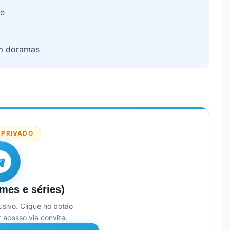
pe
em
doramas
 PRIVADO
lmes e séries)
sivo. Clique no botão
r acesso via convite.