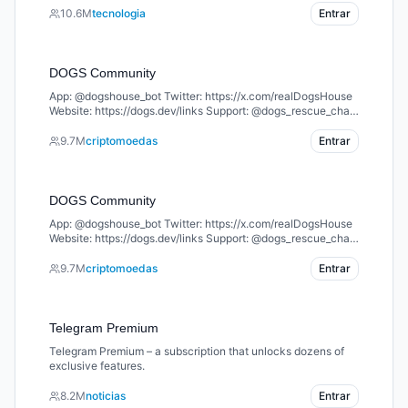
10.6M
tecnologia
Entrar
DOGS Community
App: @dogshouse_bot Twitter: https://x.com/realDogsHouse
Website: https://dogs.dev/links Support: @dogs_rescue_chat
Welcome to the home of $DOGS – the king of memecoins on
TON 🐶 Join the pack and let’s build together 🦴
9.7M
criptomoedas
Entrar
DOGS Community
App: @dogshouse_bot Twitter: https://x.com/realDogsHouse
Website: https://dogs.dev/links Support: @dogs_rescue_chat
Welcome to the home of $DOGS – the king of memecoins on
TON 🐶 Join the pack and let’s build together 🦴
9.7M
criptomoedas
Entrar
Telegram Premium
Telegram Premium – a subscription that unlocks dozens of
exclusive features.
8.2M
noticias
Entrar