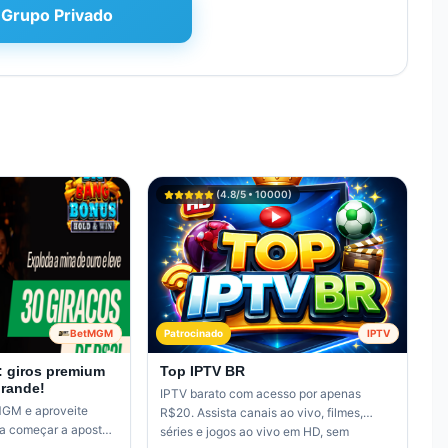
 Grupo Privado
(
4.8
/5 •
10000
)
BetMGM
Patrocinado
IPTV
: giros premium
Top IPTV BR
grande!
IPTV barato com acesso por apenas
MGM e aproveite
R$20. Assista canais ao vivo, filmes,
ra começar a apostar
séries e jogos ao vivo em HD, sem