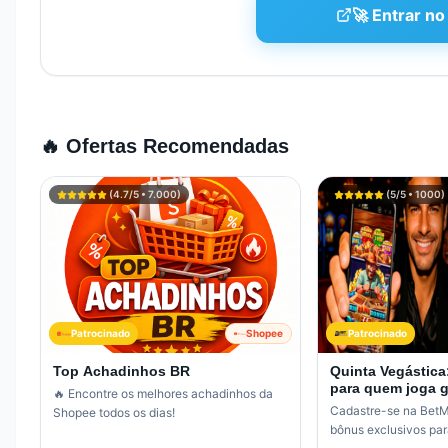
🚀 Entrar no
🔥 Ofertas Recomendadas
(
4.7
/5 •
7.000
)
(
5
/5 •
1000
)
Patrocinado
Shopee
Patrocinado
Top Achadinhos BR
Quinta Vegástica
para quem joga 
🔥 Encontre os melhores achadinhos da
Cadastre-se na Bet
Shopee todos os dias!
bônus exclusivos pa