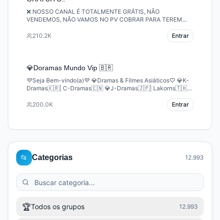
❌ NOSSO CANAL É TOTALMENTE GRÁTIS, NÃO
VENDEMOS, NÃO VAMOS NO PV COBRAR PARA TEREM
ACESSO❌ NÃO TEMOS GRUPOS VIPS❌🎞️ Conteúdo
Asiático (Shorts/Reels)
210.2K
Entrar
💎Doramas Mundo Vip 🇧🇷
💜Seja Bem-vindo(a)💜 💎Dramas & Filmes Asiáticos♡ 💎K-
Dramas🇰🇷| C-Dramas🇨🇳 💎J-Dramas🇯🇵| Lakorns🇹🇭
⚠️CONTEÚDOS 100% GRATUITOS 💜 @AsiaOsts ♡ 💜
@AsiaLancamentos ♡ ⚠️AO ENTRAR, LEIA AS REGRAS🫰🏻
200.0K
Entrar
❤️ (TENHA NOME + NOME DE @USUÁR
📂
Categorias
12.993
🏆
Todos os grupos
12.993