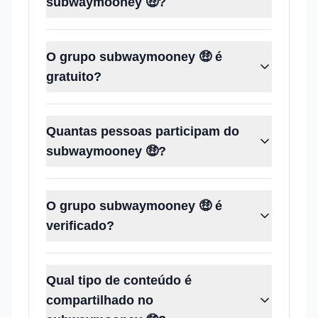
subwaymooney 🤑?
O grupo subwaymooney 🤑 é
gratuito?
Quantas pessoas participam do
subwaymooney 🤑?
O grupo subwaymooney 🤑 é
verificado?
Qual tipo de conteúdo é
compartilhado no