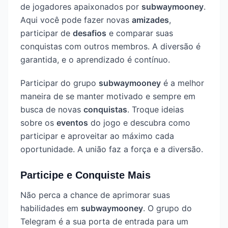
de jogadores apaixonados por
subwaymooney
.
Aqui você pode fazer novas
amizades
,
participar de
desafios
e comparar suas
conquistas com outros membros. A diversão é
garantida, e o aprendizado é contínuo.
Participar do grupo
subwaymooney
é a melhor
maneira de se manter motivado e sempre em
busca de novas
conquistas
. Troque ideias
sobre os
eventos
do jogo e descubra como
participar e aproveitar ao máximo cada
oportunidade. A união faz a força e a diversão.
Participe e Conquiste Mais
Não perca a chance de aprimorar suas
habilidades em
subwaymooney
. O grupo do
Telegram é a sua porta de entrada para um