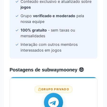
✓
Conteúdo exclusivo e atualizado sobre
jogos
✓
Grupo
verificado e moderado
pela
nossa equipe
✓
100% gratuito
- sem taxas ou
mensalidades
✓
Interação com outros membros
interessados em
jogos
Postagens de
subwaymooney 🤑
GRUPO PRIVADO