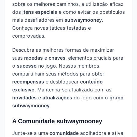
sobre os melhores caminhos, a utilização eficaz
dos
itens especiais
e como evitar os obstáculos
mais desafiadores em
subwaymooney
.
Conheça novas táticas testadas e
comprovadas.
Descubra as melhores formas de maximizar
suas
moedas
e
chaves
, elementos cruciais para
o
sucesso
no jogo. Nossos membros
compartilham seus métodos para obter
recompensas
e desbloquear
conteúdo
exclusivo
. Mantenha-se atualizado com as
novidades
e
atualizações
do jogo com o
grupo
subwaymooney
.
A Comunidade subwaymooney
Junte-se a uma
comunidade
acolhedora e ativa