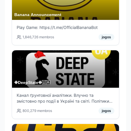
Banana Announcement
Play Game: https://t.me/OfficialBananaBot
1,846,726
membros
jogos
✙DeepState✙🇺🇦
Канал ґрунтовної аналітики. Влучно та
змістовно про події в Україні та світі. Політики
змінюються - DeepState залишається!
800,279
membros
jogos
base.monobank.ua/deepstateua Мерч -
deepstateua.shop Донат -
buymeacoffee.com/deepstateua Зв'язок -
@newsDeepStatebot