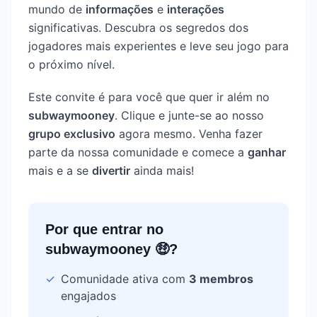
mundo de
informações
e
interações
significativas. Descubra os segredos dos
jogadores mais experientes e leve seu jogo para
o próximo nível.
Este convite é para você que quer ir além no
subwaymooney
. Clique e junte-se ao nosso
grupo exclusivo
agora mesmo. Venha fazer
parte da nossa comunidade e comece a
ganhar
mais e a se
divertir
ainda mais!
Por que entrar no
subwaymooney 🤑
?
✓
Comunidade ativa com
3
membros
engajados