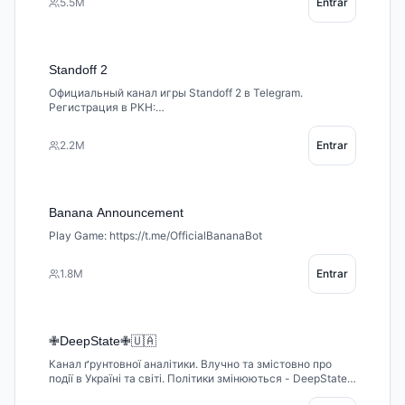
5.5M
Entrar
Standoff 2
Официальный канал игры Standoff 2 в Telegram.
Регистрация в РКН:
https://gosuslugi.ru/snet/67b4a00262d24f3a23e3cb28
2.2M
Entrar
Banana Announcement
Play Game: https://t.me/OfficialBananaBot
1.8M
Entrar
✙DeepState✙🇺🇦
Канал ґрунтовної аналітики. Влучно та змістовно про
події в Україні та світі. Політики змінюються - DeepState
залишається! base.monobank.ua/deepstateua Мерч -