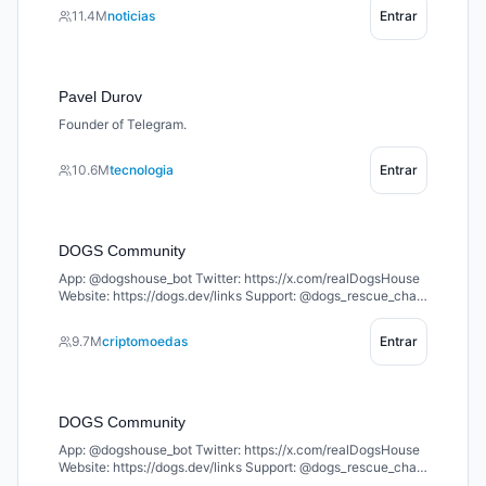
11.4M
noticias
Entrar
Pavel Durov
Founder of Telegram.
10.6M
tecnologia
Entrar
DOGS Community
App: @dogshouse_bot Twitter: https://x.com/realDogsHouse
Website: https://dogs.dev/links Support: @dogs_rescue_chat
Welcome to the home of $DOGS – the king of memecoins on
TON 🐶 Join the pack and let’s build together 🦴
9.7M
criptomoedas
Entrar
DOGS Community
App: @dogshouse_bot Twitter: https://x.com/realDogsHouse
Website: https://dogs.dev/links Support: @dogs_rescue_chat
Welcome to the home of $DOGS – the king of memecoins on