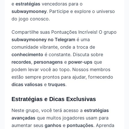
e
estratégias
vencedoras para o
subwaymooney
. Participe e explore o universo
do jogo conosco.
Compartilhe suas Pontuações Incríveis! O grupo
subwaymooney no Telegram
é uma
comunidade vibrante, onde a troca de
conhecimento
é constante. Discuta sobre
recordes
,
personagens
e
power-ups
que
podem levar você ao topo. Nossos membros
estão sempre prontos para ajudar, fornecendo
dicas valiosas
e
truques
.
Estratégias e Dicas Exclusivas
Neste grupo, você terá acesso a
estratégias
avançadas
que muitos jogadores usam para
aumentar seus
ganhos
e
pontuações
. Aprenda