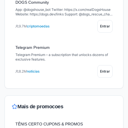
DOGS Community
App: @dogshouse_bot Twitter: https://x.com/realDogsHouse
Website: https://dogs.dev/links Support: @dogs_rescue_chat
Welcome to the home of $DOGS – the king of memecoins on
TON 🐶 Join the pack and let’s build together 🦴
9.7M
criptomoedas
Entrar
Telegram Premium
Telegram Premium – a subscription that unlocks dozens of
exclusive features.
8.2M
noticias
Entrar
Mais de
promocoes
TÊNIS CERTO CUPONS & PROMOS