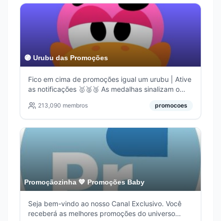
loja anunciante.
🟣 Urubu das Promoções
Fico em cima de promoções igual um urubu | Ative
as notificações 🥇🥈🥉 As medalhas sinalizam o
quão boa é a promoção. Convide novos urubus:
213,090
membros
promocoes
https://t.me/urubupromo
Promoçãozinha 💙 Promoções Baby
Seja bem-vindo ao nosso Canal Exclusivo. Você
receberá as melhores promoções do universo