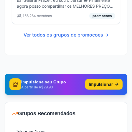
Eaí Galera! Prazer, eu sou o Jersu! 😁 Finalmente
agora posso compartilhar os MELHORES PREÇOS
de produtos que menciono no Youtube! 😍 Não só
156,264
membros
promocoes
em Smartphones, mas tudo que você precisa pro
dia a dia!
Ver todos os grupos de
promocoes
→
Impulsione seu Grupo
Impulsionar
A partir de R$29,90
Grupos Recomendados
Telegram News