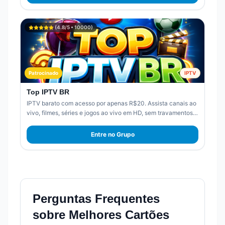
(
4.8
/5 •
10000
)
Patrocinado
IPTV
Top IPTV BR
IPTV barato com acesso por apenas R$20. Assista canais ao
vivo, filmes, séries e jogos ao vivo em HD, sem travamentos.
Mais de 2.000 canais disponíveis. Aproveite agora.
Entre no Grupo
Perguntas Frequentes
sobre
Melhores Cartões