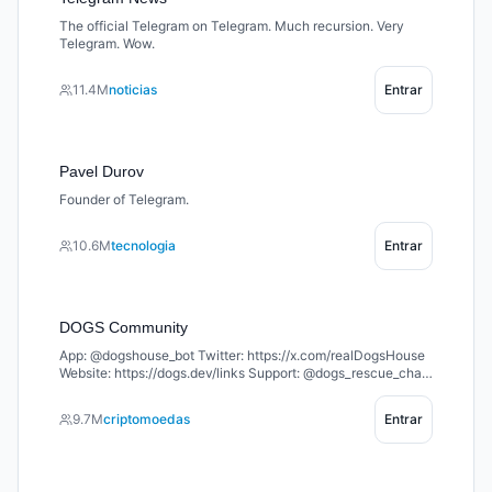
The official Telegram on Telegram. Much recursion. Very
Telegram. Wow.
11.4M
noticias
Entrar
Pavel Durov
Founder of Telegram.
10.6M
tecnologia
Entrar
DOGS Community
App: @dogshouse_bot Twitter: https://x.com/realDogsHouse
Website: https://dogs.dev/links Support: @dogs_rescue_chat
Welcome to the home of $DOGS – the king of memecoins on
TON 🐶 Join the pack and let’s build together 🦴
9.7M
criptomoedas
Entrar