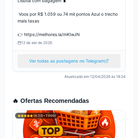
Lisboa com bagagem 🧳

 Voos por R$ 1.059 ou 74 mil pontos Azul o trecho 
mais taxas

👉 https://melhores.la/mKIwJN
12 de abr de 2026
Ver todas as postagens no Telegram
Atualizado em
12/04/2026 às 18:24
🔥 Ofertas Recomendadas
(
4.7
/5 •
7.000
)