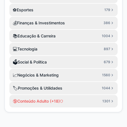
⚽
Esportes
179
💰
Finanças & Investimentos
386
📚
Educação & Carreira
1004
💻
Tecnologia
897
🗳️
Social & Política
679
📈
Negócios & Marketing
1560
🏷️
Promoções & Utilidades
1044
🔞
Conteúdo Adulto (+18)
1301