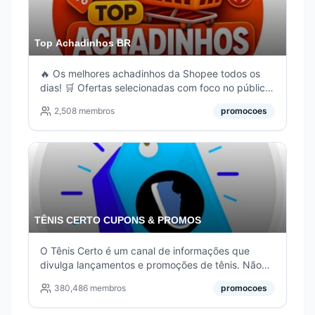
Top Achadinhos BR
🔥 Os melhores achadinhos da Shopee todos os
dias! 🛒 Ofertas selecionadas com foco no público
masculino: roupas, tênis, eletrônicos, acessórios,
2,508
membros
promocoes
gadgets, perfumes e muito mais. 💰 Promoções
com desconto real, cupons, ofertas relâmpago e
produtos barato
TÊNIS CERTO CUPONS & PROMOS
O Tênis Certo é um canal de informações que
divulga lançamentos e promoções de tênis. Não
vendemos nenhum tipo de produto ou serviço. As
380,486
membros
promocoes
ofertas divulgadas no grupo são temporárias, e
podem ser canceladas a qualquer momento pela