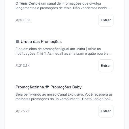
O Tênis Certo é um canal de informações que divulga
lançamentos e promoções de tênis. Não vendemos nenhum
tipo de produto ou serviço. As ofertas divulgadas no grupo
são temporárias, e podem ser canceladas a qualquer
380.5K
Entrar
momento pela loja anunciante.
🟣 Urubu das Promoções
Fico em cima de promoções igual um urubu | Ative as
notificações 🥇🥈🥉 As medalhas sinalizam o quão boa é a
promoção. Convide novos urubus: https://t.me/urubupromo
213.1K
Entrar
Promoçãozinha 💙 Promoções Baby
Seja bem-vindo ao nosso Canal Exclusivo. Você receberá as
melhores promoções do universo infantil. Gostou do grupo?
Compartilhe! É só enviar o link ➡️ https://t.me/promocaozinha
175.2K
Entrar