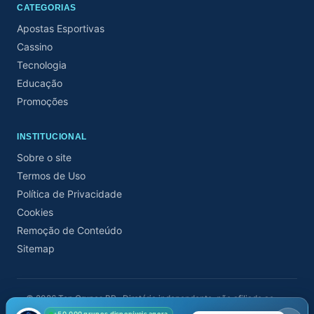
CATEGORIAS
Apostas Esportivas
Cassino
Tecnologia
Educação
Promoções
INSTITUCIONAL
Sobre o site
Termos de Uso
Política de Privacidade
Cookies
Remoção de Conteúdo
Sitemap
©
2026
Top Grupos BR · Diretório independente, não afiliado ao
Telegram.
+50.000 grupos disponíveis agora