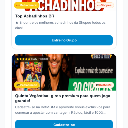
Patrocinado
Shopee
Top Achadinhos BR
🔥 Encontre os melhores achadinhos da Shopee todos os
dias!
Entre no Grupo
(
5
/5 •
1000
)
Patrocinado
BetMGM
Quinta Vegástica: giros premium para quem joga
grande!
Cadastre-se na BetMGM e aproveite bônus exclusivos para
começar a apostar com vantagem. Rápido, fácil e 100%
online.
Cadastre-se