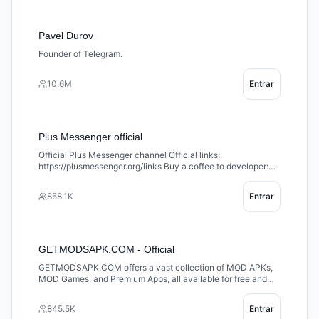
Pavel Durov
Founder of Telegram.
10.6M
Entrar
Plus Messenger official
Official Plus Messenger channel Official links:
https://plusmessenger.org/links Buy a coffee to developer:
https://paypal.me/rafalense Official support groups:
http://t.me/plusmsgrFAQ/6
858.1K
Entrar
GETMODSAPK.COM - Official
GETMODSAPK.COM offers a vast collection of MOD APKs,
MOD Games, and Premium Apps, all available for free and
guaranteed to work 100%.
845.5K
Entrar