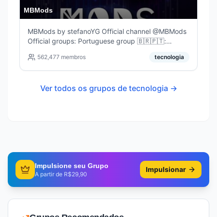
MBMods
MBMods by stefanoYG Official channel @MBMods
Official groups: Portuguese group 🇧🇷🇵🇹:
@MBMods_pt Grupo español: @MBMods_es Group
562,477
membros
tecnologia
indonesian 🇮🇩 @MBMods_id Group for everyone
in general: @MBMods_group
Ver todos os grupos de
tecnologia
→
Impulsione seu Grupo
Impulsionar
A partir de R$29,90