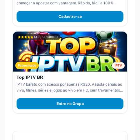
começar a apostar com vantagem. Rápido, fácil e 100%
online.
Cadastre-se
(
4.8
/5 •
10000
)
Patrocinado
IPTV
Top IPTV BR
IPTV barato com acesso por apenas R$20. Assista canais ao
vivo, filmes, séries e jogos ao vivo em HD, sem travamentos.
Mais de 2.000 canais disponíveis. Aproveite agora.
Entre no Grupo