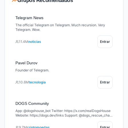
Grupos Recomendados
Telegram News
The official Telegram on Telegram. Much recursion. Very
Telegram. Wow.
11.4M
noticias
Entrar
Pavel Durov
Founder of Telegram.
10.6M
tecnologia
Entrar
DOGS Community
App: @dogshouse_bot Twitter: https://x.com/realDogsHouse
Website: https://dogs.dev/links Support: @dogs_rescue_chat
Welcome to the home of $DOGS – the king of memecoins on
TON 🐶 Join the pack and let’s build together 🦴
9.7M
criptomoedas
Entrar