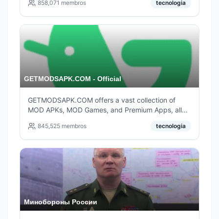
858,071
membros
tecnologia
support groups: http://t.me/plusmsgrFAQ/6
GETMODSAPK.COM - Official
GETMODSAPK.COM offers a vast collection of
MOD APKs, MOD Games, and Premium Apps, all
available for free and guaranteed to work 100%.
845,525
membros
tecnologia
Минобороны России