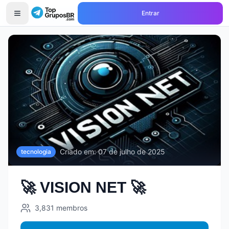
Entrar
Início
Grupos de
tecnologia
🚀 VISION NET 🚀
Criado em:
07 de julho de 2025
tecnologia
🚀 VISION NET 🚀
3,831
membros