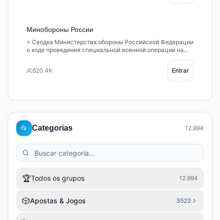
Минобороны России
⚡️ Сводка Министерства обороны Российской Федерации
о ходе проведения специальной военной операции на
территории Украины (11.09.2022 г.) Читать 📄
#Минобороны #Россия #Украина @mod_russia
620.4K
Entrar
📂
Categorias
12.994
🏆
Todos os grupos
12.994
🎲
Apostas & Jogos
3523