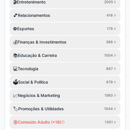
🎬
Entretenimento
2005
💕
Relacionamentos
416
⚽
Esportes
179
💰
Finanças & Investimentos
386
📚
Educação & Carreira
1004
💻
Tecnologia
897
🗳️
Social & Política
679
📈
Negócios & Marketing
1560
🏷️
Promoções & Utilidades
1044
🔞
Conteúdo Adulto (+18)
1301