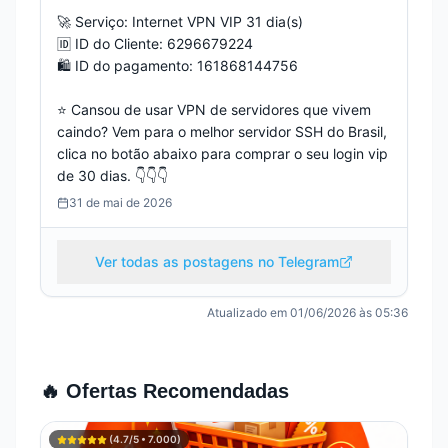
🚀 Serviço: Internet VPN VIP 31 dia(s)

🆔 ID do Cliente: 6296679224

🛍️ ID do pagamento: 161868144756

⭐️ Cansou de usar VPN de servidores que vivem 
caindo? Vem para o melhor servidor SSH do Brasil, 
clica no botão abaixo para comprar o seu login vip 
de 30 dias. 👇️👇️👇️
31 de mai de 2026
Ver todas as postagens no Telegram
Atualizado em
01/06/2026 às 05:36
🔥 Ofertas Recomendadas
(
4.7
/5 •
7.000
)