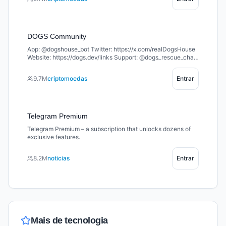
DOGS Community
App: @dogshouse_bot Twitter: https://x.com/realDogsHouse
Website: https://dogs.dev/links Support: @dogs_rescue_chat
Welcome to the home of $DOGS – the king of memecoins on
TON 🐶 Join the pack and let’s build together 🦴
9.7M
criptomoedas
Entrar
Telegram Premium
Telegram Premium – a subscription that unlocks dozens of
exclusive features.
8.2M
noticias
Entrar
Mais de
tecnologia