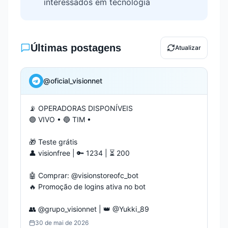
interessados em
tecnologia
Últimas postagens
Atualizar
@
oficial_visionnet
📡 OPERADORAS DISPONÍVEIS 

🟣 VIVO • 🔵 TIM • 

🎁 Teste grátis

👤 visionfree | 🔑 1234 | ⏳ 200

🤖 Comprar: @visionstoreofc_bot

🔥 Promoção de logins ativa no bot

👥 @grupo_visionnet | 👑 @Yukki_89
30 de mai de 2026