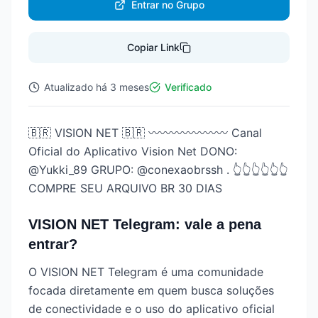
Entrar no Grupo
Copiar Link
Atualizado
há 3 meses
Verificado
🇧🇷 VISION NET 🇧🇷 〰️〰️〰️〰️〰️〰️〰️ Canal
Oficial do Aplicativo Vision Net DONO:
@Yukki_89 GRUPO: @conexaobrssh . 👆👆👆👆👆👆
COMPRE SEU ARQUIVO BR 30 DIAS
VISION NET Telegram: vale a pena
entrar?
O VISION NET Telegram é uma comunidade
focada diretamente em quem busca soluções
de conectividade e o uso do aplicativo oficial