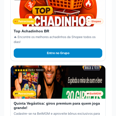
Patrocinado
Shopee
Top Achadinhos BR
🔥 Encontre os melhores achadinhos da Shopee todos os
dias!
Entre no Grupo
(
5
/5 •
1000
)
Patrocinado
BetMGM
Quinta Vegástica: giros premium para quem joga
grande!
Cadastre-se na BetMGM e aproveite bônus exclusivos para